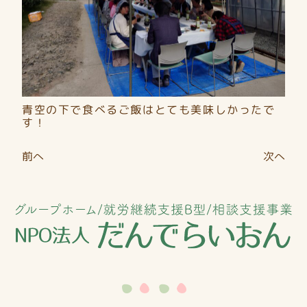
青空の下で食べるご飯はとても美味しかったで
す！
投
前へ
次へ
稿
ナ
ビ
ゲ
ー
シ
ョ
ン