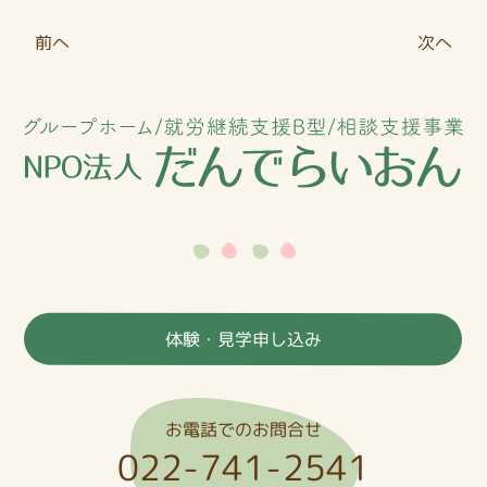
投
前へ
次へ
稿
ナ
ビ
ゲ
ー
シ
ョ
ン
体験・見学申し込み
お電話でのお問合せ
022-741-2541