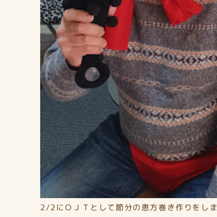
2/2にＯＪＴとして節分の恵方巻き作りをし